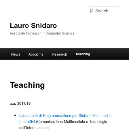
Sear
Lauro Snidaro
Associate Professor in Computer Science
Main menu
Teaching
News
About me
Research
Skip to primary content
Teaching
a.a. 2017/18
Laboratorio di Programmazione per Sistemi Multimediali
Interattivi
(Comunicazione Multimediale e Tecnologie
dell’Informazione)