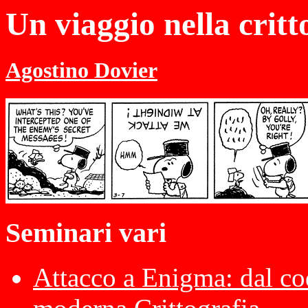
Un viaggio nella critt
Agostino Dovier
Seminari vari
Attacco a Enigma: dal cod