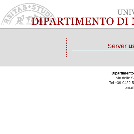
Server
u
Dipartimento
via delle 
Tel +39-0432-
email